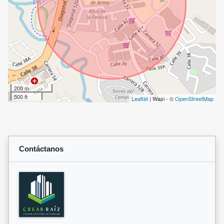
200 m
500 ft
Leaflet
| Wasi - ©
OpenStreetMap
Contáctanos