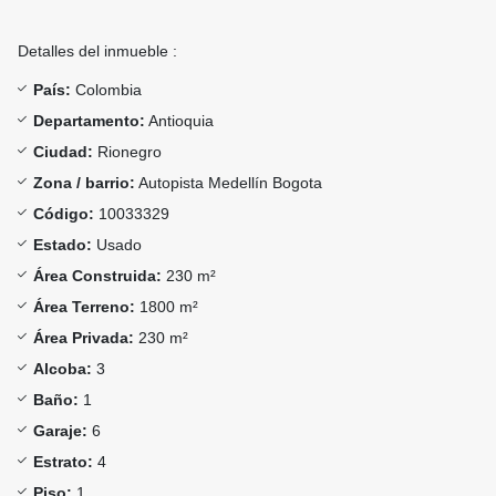
Detalles del inmueble :
País:
Colombia
Departamento:
Antioquia
Ciudad:
Rionegro
Zona / barrio:
Autopista Medellín Bogota
Código:
10033329
Estado:
Usado
Área Construida:
230 m²
Área Terreno:
1800 m²
Área Privada:
230 m²
Alcoba:
3
Baño:
1
Garaje:
6
Estrato:
4
Piso:
1