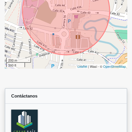
200 m
500 ft
Leaflet
| Wasi - ©
OpenStreetMap
Contáctanos