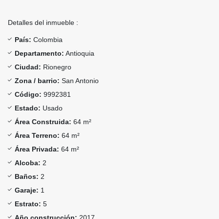
Detalles del inmueble :
País:
Colombia
Departamento:
Antioquia
Ciudad:
Rionegro
Zona / barrio:
San Antonio
Código:
9992381
Estado:
Usado
Área Construida:
64 m²
Área Terreno:
64 m²
Área Privada:
64 m²
Alcoba:
2
Baños:
2
Garaje:
1
Estrato:
5
Año construcción:
2017