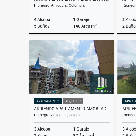
Rionegro, Antioquia, Colombia
Rionegr
4
Alcoba
1
Garaje
3
Alco
2
5
Baños
140
Área m
2
Baño
Alquiler
$9.000.000
APARTAMENTO
ALQUILER
APART
ARRIENDO APARTAMENTO AMOBLADO EN RIONEGRO
Rionegro, Antioquia, Colombia
Rionegr
3
Alcoba
1
Garaje
3
Alco
2
2
Baños
87
Área m
2.5
Ba