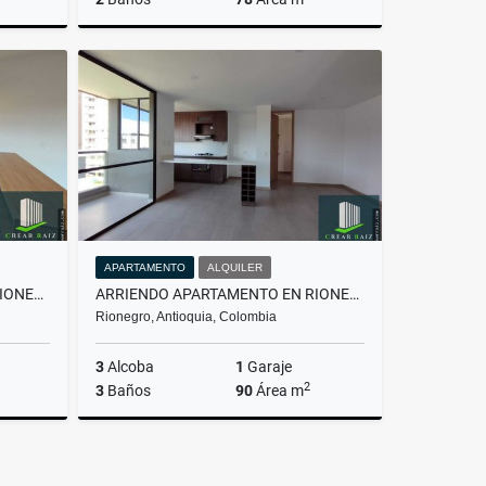
Alquiler
Venta
Alquiler
.700.000
$650.000.000
$3.500.000
APARTAMENTO
ALQUILER
ARRIENDO APARTAMENTO EN RIONEGRO ANTIOQUIA
ARRIENDO APARTAMENTO EN RIONEGRO ANTIOQUIA
Rionegro, Antioquia, Colombia
3
Alcoba
1
Garaje
2
3
Baños
90
Área m
Alquiler
Alquiler
.500.000
$3.500.000