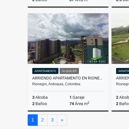
Alquiler
$4.000.000
APARTAMENTO
ALQUILER
APART
ARRIENDO APARTAMENTO EN RIONEGRO, SAN ANTONIO
Rionegro, Antioquia, Colombia
Rionegr
3
Alcoba
1
Garaje
2
Alco
2
2
Baños
74
Área m
2
Baño
Alquiler
Siguiente
1
2
3
»
$3.500.000