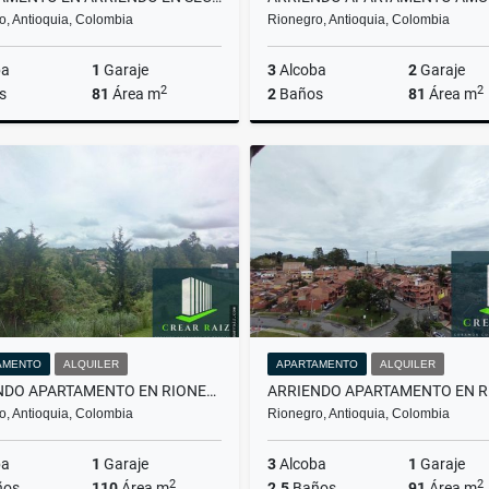
o, Antioquia, Colombia
Rionegro, Antioquia, Colombia
ba
1
Garaje
3
Alcoba
2
Garaje
2
2
s
81
Área m
2
Baños
81
Área m
Alquiler
$4.500.000
$4
AMENTO
ALQUILER
APARTAMENTO
ALQUILER
ARRIENDO APARTAMENTO EN RIONEGRO
o, Antioquia, Colombia
Rionegro, Antioquia, Colombia
ba
1
Garaje
3
Alcoba
1
Garaje
2
2
ños
110
Área m
2.5
Baños
91
Área m