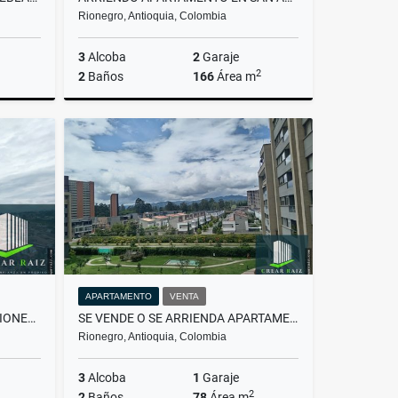
Rionegro, Antioquia, Colombia
3
Alcoba
2
Garaje
2
2
Baños
166
Área m
Alquiler
Venta
Alquiler
.500.000
$725.000.000
$4.000.000
APARTAMENTO
VENTA
ARRIENDO APARTAMENTO EN RIONEGRO
SE VENDE O SE ARRIENDA APARTAMENTO EN RIONEGRO SECTOR BARRO BLANCO
Rionegro, Antioquia, Colombia
3
Alcoba
1
Garaje
2
2
Baños
78
Área m