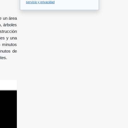
servicio y privacidad
e un área
, árboles
nstrucción
ajes y una
5 minutos
inutos de
tes.