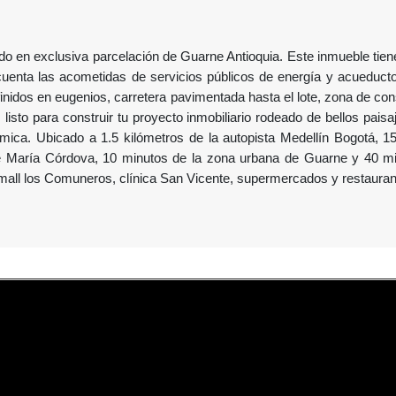
do en exclusiva parcelación de Guarne Antioquia. Este inmueble tien
cuenta las acometidas de servicios públicos de energía y acueducto
efinidos en eugenios, carretera pavimentada hasta el lote, zona de co
, listo para construir tu proyecto inmobiliario rodeado de bellos pais
mica. Ubicado a 1.5 kilómetros de la autopista Medellín Bogotá, 1
é María Córdova, 10 minutos de la zona urbana de Guarne y 40 m
 mall los Comuneros, clínica San Vicente, supermercados y restauran