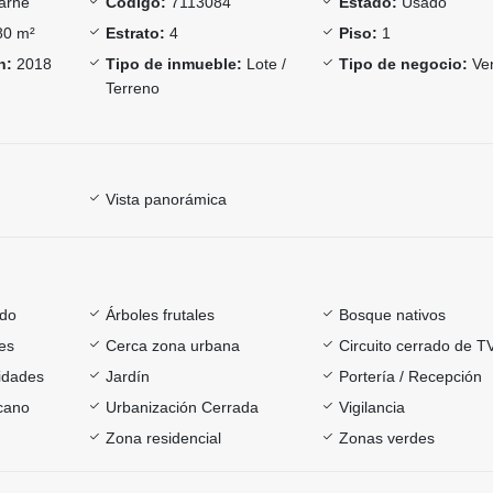
arne
Código:
7113084
Estado:
Usado
0 m²
Estrato:
4
Piso:
1
n:
2018
Tipo de inmueble:
Lote /
Tipo de negocio:
Ve
Terreno
Vista panorámica
ado
Árboles frutales
Bosque nativos
es
Cerca zona urbana
Circuito cerrado de T
sidades
Jardín
Portería / Recepción
rcano
Urbanización Cerrada
Vigilancia
Zona residencial
Zonas verdes