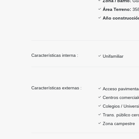
Zona / barrio:
Gu
Área Terreno:
358
Año construcció
Características interna :
Unifamiliar
Características externas :
Acceso paviment
Centros comercial
Colegios / Univer
Trans. público ce
Zona campestre