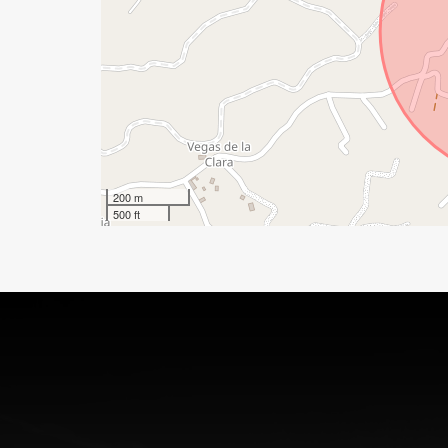
200 m
500 ft