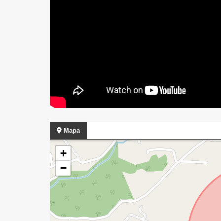
Mapa
+
−