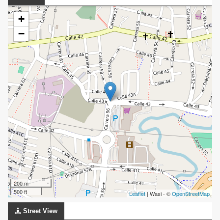
+
−
200 m
500 ft
Leaflet
| Wasi - ©
OpenStreetMap
Street View