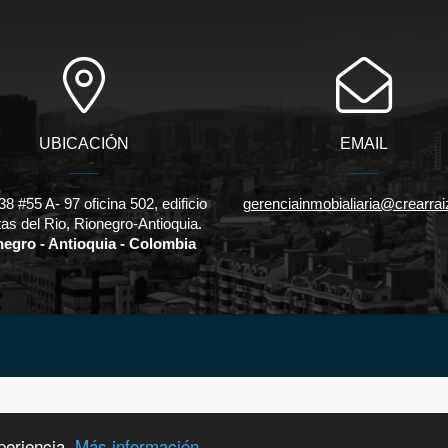
UBICACIÓN
EMAIL
38 #55 A- 97 oficina 502, edificio
gerenciainmobialiaria@crearra
as del Rio, Rionegro-Antioquia.
negro - Antioquia - Colombia
periencia.
Más información