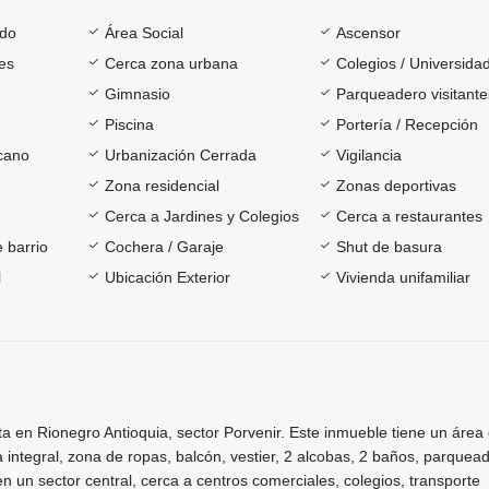
ado
Área Social
Ascensor
es
Cerca zona urbana
Colegios / Universida
Gimnasio
Parqueadero visitante
Piscina
Portería / Recepción
rcano
Urbanización Cerrada
Vigilancia
Zona residencial
Zonas deportivas
Cerca a Jardines y Colegios
Cerca a restaurantes
 barrio
Cochera / Garaje
Shut de basura
l
Ubicación Exterior
Vivienda unifamiliar
 en Rionegro Antioquia, sector Porvenir. Este inmueble tiene un área
 integral, zona de ropas, balcón, vestier, 2 alcobas, 2 baños, parquea
en un sector central, cerca a centros comerciales, colegios, transporte