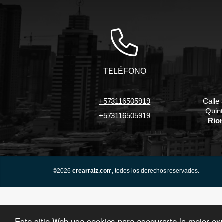
TELÉFONO
+573116505919
Calle 
Quint
+573116505919
Rio
©2026
crearraiz.com
, todos los derechos reservados.
Este sitio Web usa cookies para asegurarte la mejor ex