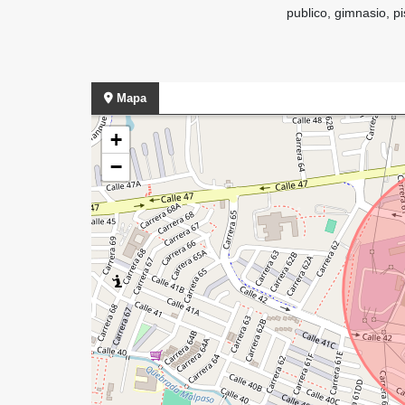
publico, gimnasio, p
Mapa
+
−