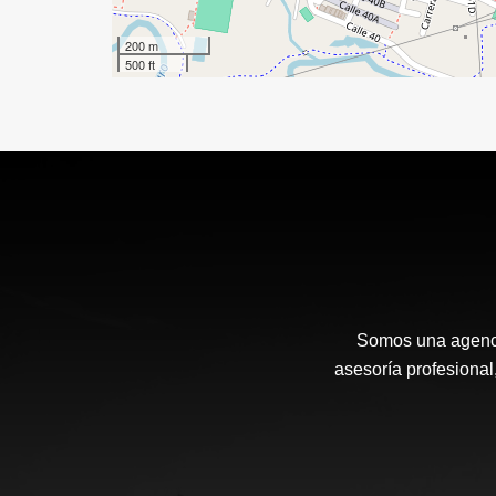
200 m
500 ft
Somos una agenci
asesoría profesional,