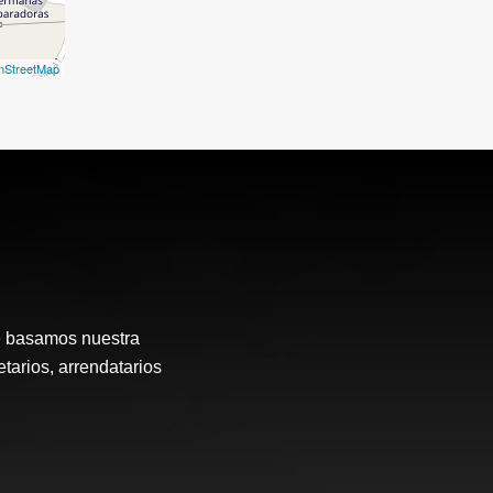
nStreetMap
e basamos nuestra
etarios, arrendatarios