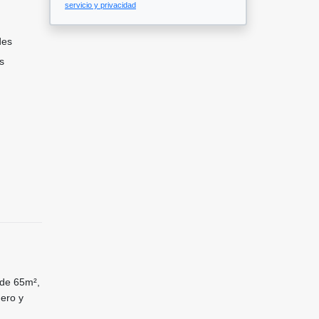
servicio y privacidad
des
s
 de 65m²,
dero y