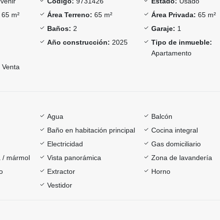
venir
Código:
9731426
Estado:
Usado
65 m²
Área Terreno:
65 m²
Área Privada:
65 m²
Baños:
2
Garaje:
1
Año construcción:
2025
Tipo de inmueble:
Apartamento
Venta
Agua
Balcón
Baño en habitación principal
Cocina integral
Electricidad
Gas domiciliario
 / mármol
Vista panorámica
Zona de lavandería
o
Extractor
Horno
Vestidor