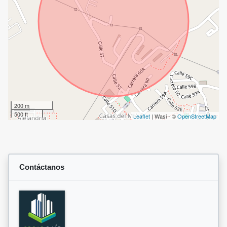
200 m
500 ft
Leaflet
| Wasi - ©
OpenStreetMap
Contáctanos