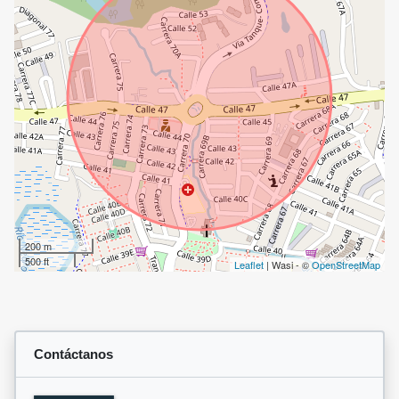
200 m
500 ft
Leaflet
| Wasi - ©
OpenStreetMap
Contáctanos