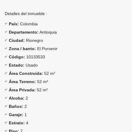
Detalles del inmueble :
País:
Colombia
Departamento:
Antioquia
Ciudad:
Rionegro
Zona / barrio:
El Porvenir
Código:
10133533
Estado:
Usado
Área Construida:
52 m²
Área Terreno:
52 m²
Área Privada:
52 m²
Alcoba:
2
Baños:
2
Garaje:
1
Estrato:
4
Piso:
7