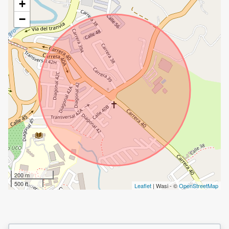
+
−
200 m
500 ft
Leaflet
| Wasi - ©
OpenStreetMap