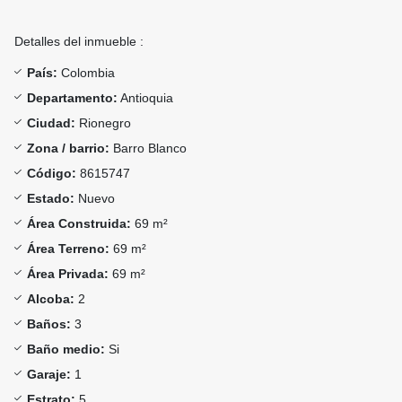
Detalles del inmueble :
País:
Colombia
Departamento:
Antioquia
Ciudad:
Rionegro
Zona / barrio:
Barro Blanco
Código:
8615747
Estado:
Nuevo
Área Construida:
69 m²
Área Terreno:
69 m²
Área Privada:
69 m²
Alcoba:
2
Baños:
3
Baño medio:
Si
Garaje:
1
Estrato:
5