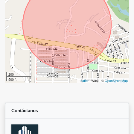
200 m
500 ft
Leaflet
| Wasi - ©
OpenStreetMap
Contáctanos