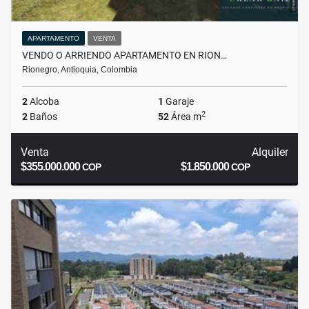
APARTAMENTO
VENTA
VENDO O ARRIENDO APARTAMENTO EN RION…
Rionegro, Antioquia, Colombia
2
Alcoba
1
Garaje
2
2
Baños
52
Área m
Venta
Alquiler
$355.000.000
$1.850.000
COP
COP