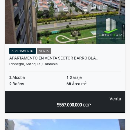
APARTAMENTO
VENTA
APARTAMENTO EN VENTA SECTOR BARRO BLA…
Rionegro, Antioquia, Colombia
2
Alcoba
1
Garaje
2
2
Baños
68
Área m
Venta
$557.000.000
COP