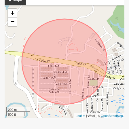
+
−
200 m
500 ft
Leaflet
| Wasi - ©
OpenStreetMap