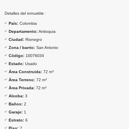
Detalles del inmueble :
País:
Colombia
Departamento:
Antioquia
Ciudad:
Rionegro
Zona / barrio:
San Antonio
Código:
10076034
Estado:
Usado
Área Construida:
72 m²
Área Terreno:
72 m²
Área Privada:
72 m²
Alcoba:
3
Baños:
2
Garaje:
1
Estrato:
6
Piso:
7