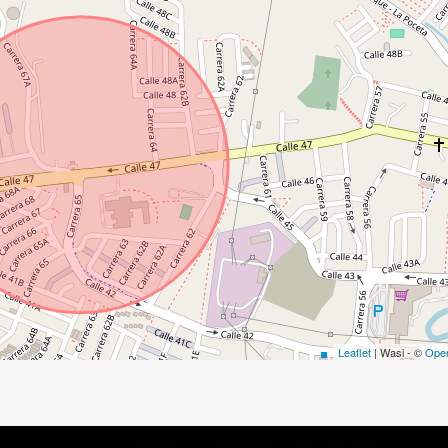
Leaflet
| Wasi - ©
Ope