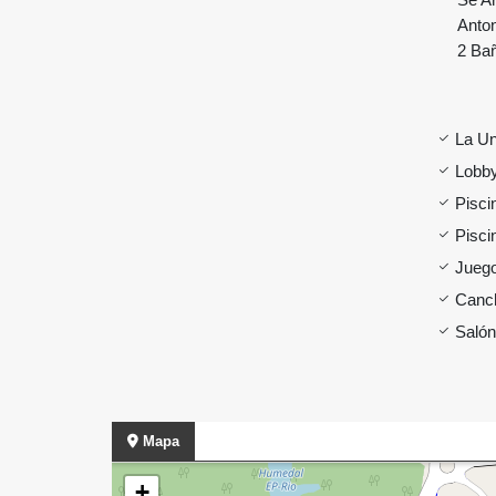
Anton
2 Bañ
La Un
Lobby
Pisci
Pisc
Juego
Canch
Salón
Mapa
+