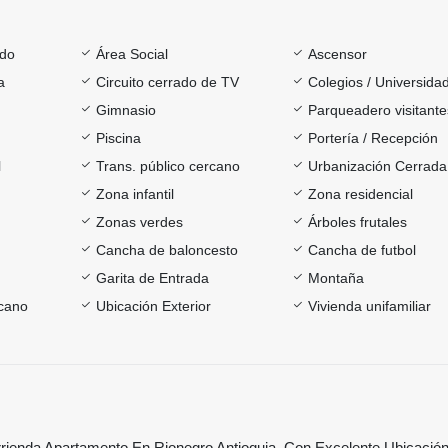
ado
Área Social
Ascensor
a
Circuito cerrado de TV
Colegios / Universida
Gimnasio
Parqueadero visitante
Piscina
Portería / Recepción
l
Trans. público cercano
Urbanización Cerrada
Zona infantil
Zona residencial
Zonas verdes
Árboles frutales
Cancha de baloncesto
Cancha de futbol
Garita de Entrada
Montaña
cano
Ubicación Exterior
Vivienda unifamiliar
rienda Apartamento En Rionegro Antioquia, Con Excelente Ubicació