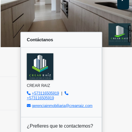
Contáctanos
CREAR RAIZ
+573116505919
|
+573116505919
gerenciainmobiliaria@crearraiz.com
¿Prefieres que te contactemos?