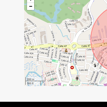
−
200 m
500 ft