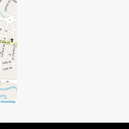
nStreetMap