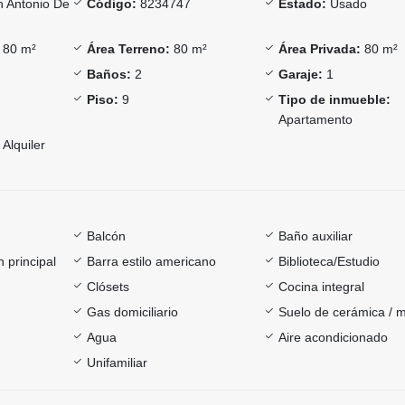
 Antonio De
Código:
8234747
Estado:
Usado
80 m²
Área Terreno:
80 m²
Área Privada:
80 m²
Baños:
2
Garaje:
1
Piso:
9
Tipo de inmueble:
Apartamento
Alquiler
Balcón
Baño auxiliar
 principal
Barra estilo americano
Biblioteca/Estudio
Clósets
Cocina integral
Gas domiciliario
Suelo de cerámica / 
Agua
Aire acondicionado
Unifamiliar