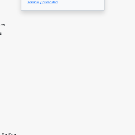
servicio y privacidad
des
s
n En San