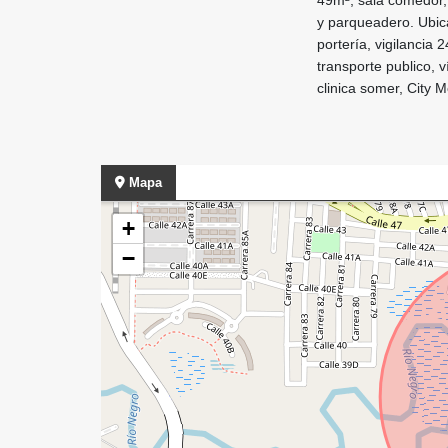
y parqueadero. Ubic
portería, vigilancia
transporte publico, 
clinica somer, City 
Mapa
+
−