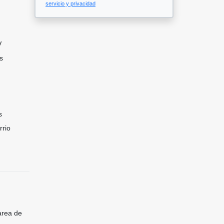
servicio y privacidad
V
s
s
rrio
area de