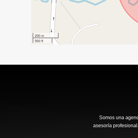
200 m
500 ft
Somos una agenci
asesoría profesional,