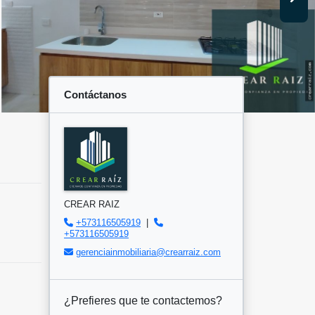
Contáctanos
CREAR RAIZ
+573116505919
|
+573116505919
gerenciainmobiliaria@crearraiz.com
¿Prefieres que te contactemos?