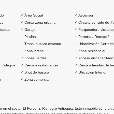
ado
Área Social
Ascensor
es
Cerca zona urbana
Circuito cerrado de T
sidades
Garaje
Parqueadero visitante
Piscina
Portería / Recepción
Trans. público cercano
Urbanización Cerrada
Zona infantil
Zona residencial
Zonas verdes
Acceso discapacitado
y Colegios
Cerca a restaurantes
Cerca a tiendas de ba
Shut de basura
Ubicación Interior
r
Zona comercial
 en el sector El Porvenir, Rionegro Antioquia. Este inmueble tiene un 
cocina integral, zona de ropas, balcón, 2 baños, 2 alcobas, estudio