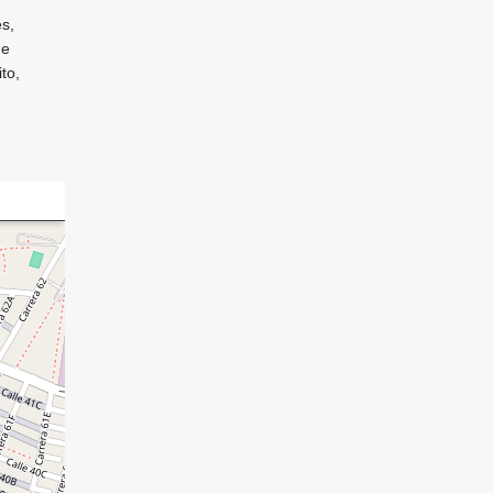
s,
de
to,