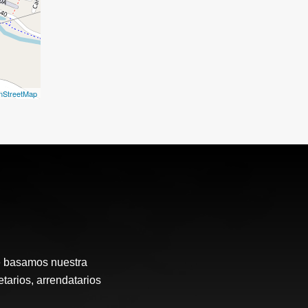
nStreetMap
e basamos nuestra
etarios, arrendatarios