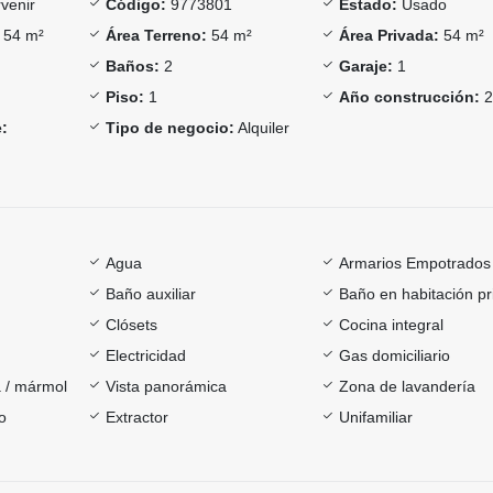
venir
Código:
9773801
Estado:
Usado
54 m²
Área Terreno:
54 m²
Área Privada:
54 m²
Baños:
2
Garaje:
1
Piso:
1
Año construcción:
2
:
Tipo de negocio:
Alquiler
Agua
Armarios Empotrados
Baño auxiliar
Baño en habitación pr
Clósets
Cocina integral
Electricidad
Gas domiciliario
 / mármol
Vista panorámica
Zona de lavandería
o
Extractor
Unifamiliar