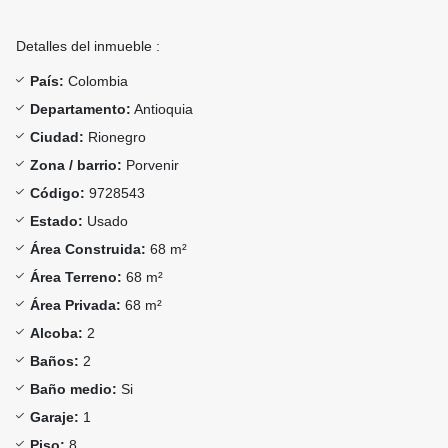
Detalles del inmueble :
País:
Colombia
Departamento:
Antioquia
Ciudad:
Rionegro
Zona / barrio:
Porvenir
Código:
9728543
Estado:
Usado
Área Construida:
68 m²
Área Terreno:
68 m²
Área Privada:
68 m²
Alcoba:
2
Baños:
2
Baño medio:
Si
Garaje:
1
Piso:
8