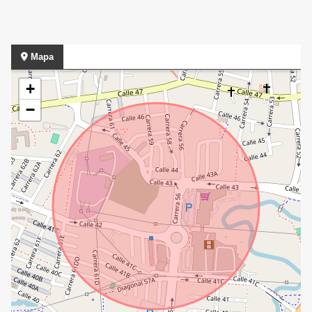
Mapa
+
−