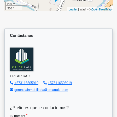
200 m
500 ft
Leaflet
| Wasi - ©
OpenStreetMap
Contáctanos
CREAR RAIZ
+573116505919
|
+573116505919
gerenciainmobiliaria@crearraiz.com
¿Prefieres que te contactemos?
*
Tu nombre