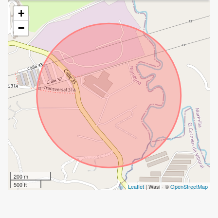
+
−
200 m
500 ft
Leaflet
| Wasi - ©
OpenStreetMap