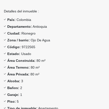
Detalles del inmueble :
País:
Colombia
Departamento:
Antioquia
Ciudad:
Rionegro
Zona / barrio:
Ojo De Agua
Código:
9722565
Estado:
Usado
Área Construida:
80 m²
Área Terreno:
80 m²
Área Privada:
80 m²
Alcoba:
3
Baños:
2
Garaje:
1
Piso:
5
Tipo de inmueble:
Apartamento