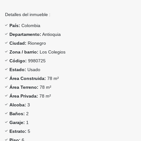
Detalles del inmueble :
País:
Colombia
Departamento:
Antioquia
Ciudad:
Rionegro
Zona / barrio:
Los Colegios
Código:
9980725
Estado:
Usado
Área Construida:
78 m²
Área Terreno:
78 m²
Área Privada:
78 m²
Alcoba:
3
Baños:
2
Garaje:
1
Estrato:
5
Piso:
6