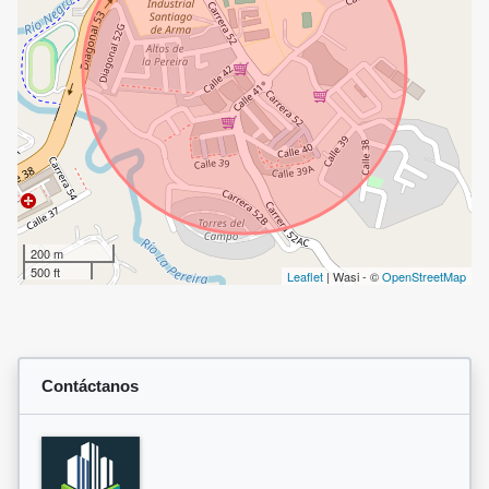
200 m
500 ft
Leaflet
| Wasi - ©
OpenStreetMap
Contáctanos