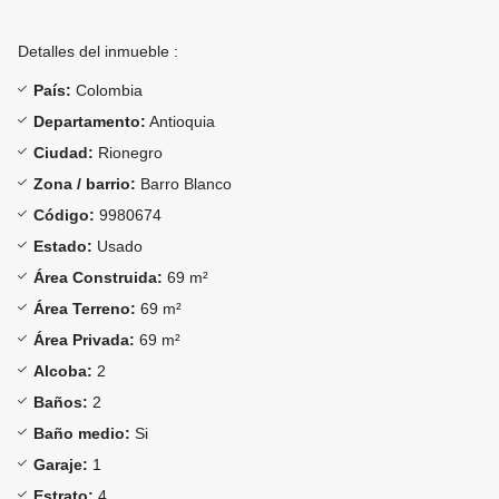
Detalles del inmueble :
País:
Colombia
Departamento:
Antioquia
Ciudad:
Rionegro
Zona / barrio:
Barro Blanco
Código:
9980674
Estado:
Usado
Área Construida:
69 m²
Área Terreno:
69 m²
Área Privada:
69 m²
Alcoba:
2
Baños:
2
Baño medio:
Si
Garaje:
1
Estrato:
4