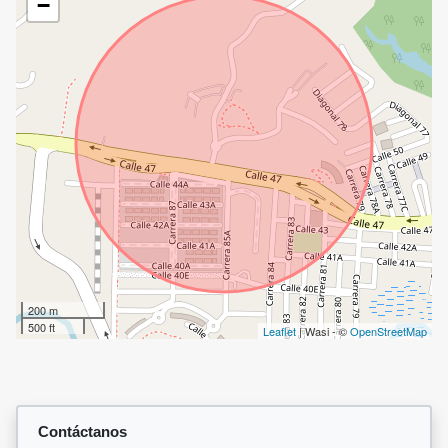
−
200 m
500 ft
Leaflet
| Wasi - ©
OpenStreetMap
Contáctanos