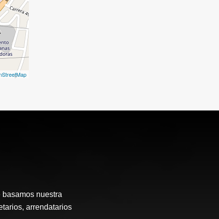
nStreetMap
e basamos nuestra
etarios, arrendatarios