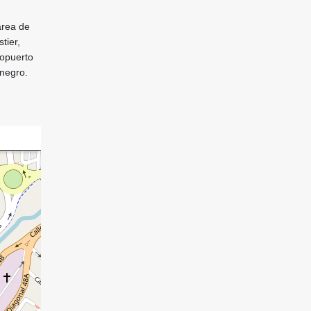
área de
tier,
ropuerto
onegro.