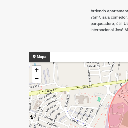
Arriendo apartamento
75m², sala comedor, 
parqueadero, útil. U
internacional José 
Mapa
+
−