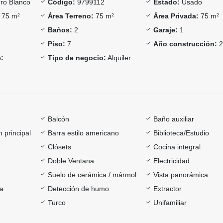
ro Blanco
Código:
9799112
Estado:
Usado
75 m²
Área Terreno:
75 m²
Área Privada:
75 m²
Baños:
2
Garaje:
1
Piso:
7
Año construcción:
2
:
Tipo de negocio:
Alquiler
Balcón
Baño auxiliar
 principal
Barra estilo americano
Biblioteca/Estudio
Clósets
Cocina integral
Doble Ventana
Electricidad
Suelo de cerámica / mármol
Vista panorámica
ía
Detección de humo
Extractor
Turco
Unifamiliar