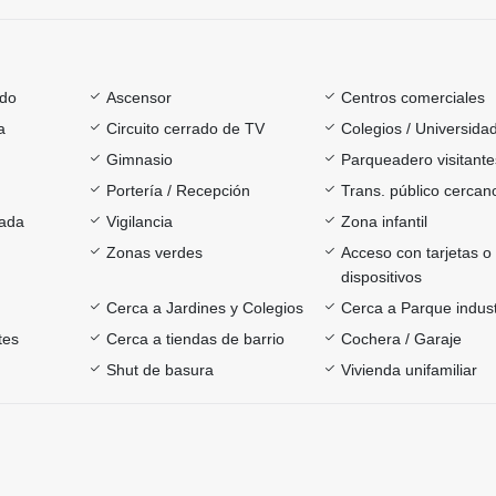
ado
Ascensor
Centros comerciales
a
Circuito cerrado de TV
Colegios / Universida
Gimnasio
Parqueadero visitante
Portería / Recepción
Trans. público cercan
rada
Vigilancia
Zona infantil
Zonas verdes
Acceso con tarjetas o
dispositivos
Cerca a Jardines y Colegios
Cerca a Parque indust
tes
Cerca a tiendas de barrio
Cochera / Garaje
Shut de basura
Vivienda unifamiliar