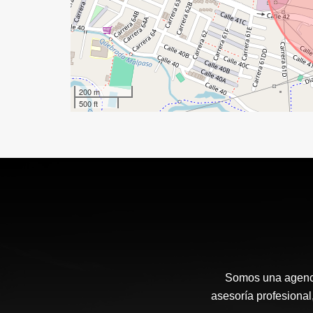
200 m
500 ft
Somos una agenci
asesoría profesional,