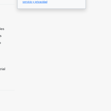
servicio y privacidad
des
s
o
rial