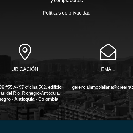
y compradores.
Políticas de privacidad
UBICACIÓN
EMAIL
38 #55 A- 97 oficina 502, edificio
gerenciainmobialiaria@crearra
as del Rio, Rionegro-Antioquia.
negro - Antioquia - Colombia