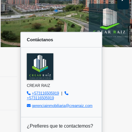
Contáctanos
CREAR RAIZ
+573116505919
|
+573116505919
gerenciainmobiliaria@crearraiz.com
¿Prefieres que te contactemos?