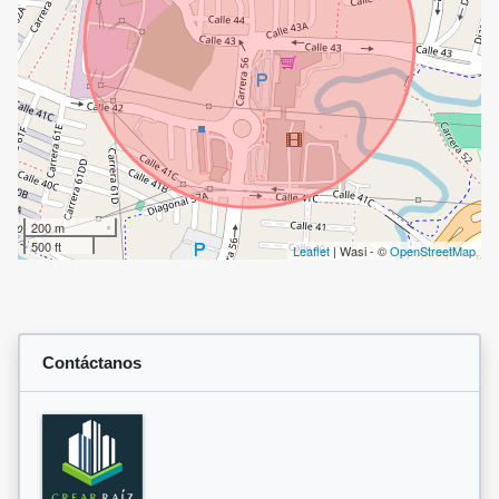
200 m
500 ft
Leaflet
| Wasi - ©
OpenStreetMap
Contáctanos