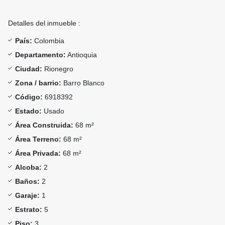
Detalles del inmueble :
País:
Colombia
Departamento:
Antioquia
Ciudad:
Rionegro
Zona / barrio:
Barro Blanco
Código:
6918392
Estado:
Usado
Área Construida:
68 m²
Área Terreno:
68 m²
Área Privada:
68 m²
Alcoba:
2
Baños:
2
Garaje:
1
Estrato:
5
Piso:
3