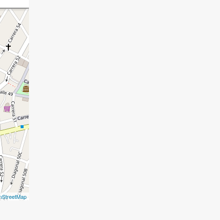
nStreetMap