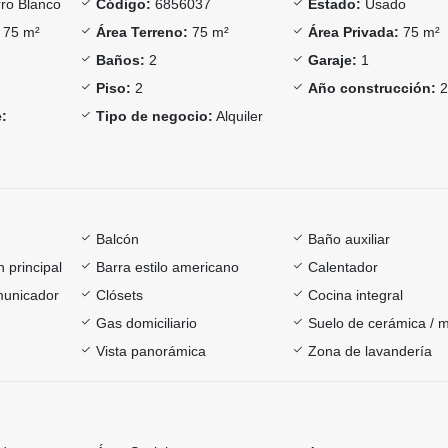
ro Blanco
Código:
6856037
Estado:
Usado
75 m²
Área Terreno:
75 m²
Área Privada:
75 m²
Baños:
2
Garaje:
1
Piso:
2
Año construcción:
2
:
Tipo de negocio:
Alquiler
Balcón
Baño auxiliar
 principal
Barra estilo americano
Calentador
omunicador
Clósets
Cocina integral
Gas domiciliario
Suelo de cerámica / 
Vista panorámica
Zona de lavandería