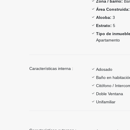
Zona / barrio:
Bar
Área Construida:
Alcoba:
3
Estrato:
5
Tipo de inmueble
Apartamento
Características interna :
Adosado
Baño en habitación
Citófono / Interc
Doble Ventana
Unifamiliar