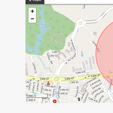
+
−
200 m
500 ft