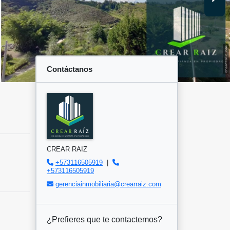
Contáctanos
CREAR RAIZ
+573116505919
|
+573116505919
gerenciainmobiliaria@crearraiz.com
¿Prefieres que te contactemos?