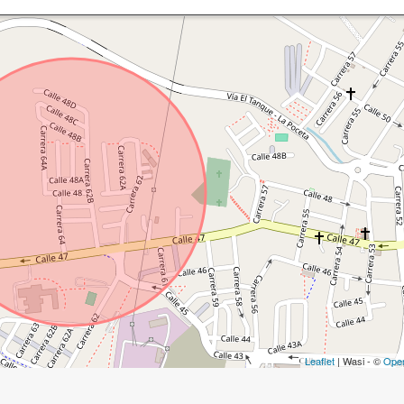
Leaflet
| Wasi - ©
Ope