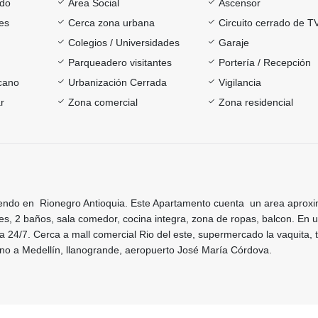
ado
Área Social
Ascensor
es
Cerca zona urbana
Circuito cerrado de T
Colegios / Universidades
Garaje
Parqueadero visitantes
Portería / Recepción
rcano
Urbanización Cerrada
Vigilancia
r
Zona comercial
Zona residencial
endo en Rionegro Antioquia. Este Apartamento cuenta un area aprox
s, 2 baños, sala comedor, cocina integra, zona de ropas, balcon. En 
ia 24/7. Cerca a mall comercial Rio del este, supermercado la vaquita, 
ano a Medellín, llanogrande, aeropuerto José María Córdova.