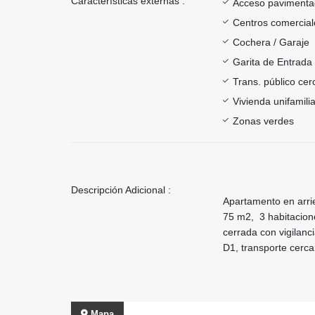
Características externas :
Acceso paviment
Centros comercial
Cochera / Garaje
Garita de Entrada
Trans. público ce
Vivienda unifamilia
Zonas verdes
Descripción Adicional :
Apartamento en arri
75 m2, 3 habitacione
cerrada con vigilanc
D1, transporte cerc
Mapa