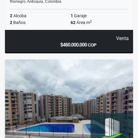
Rionegro, Antioquia, Colombia
2
Alcoba
1
Garaje
2
2
Baños
62
Área m
Venta
$460.000.000
COP