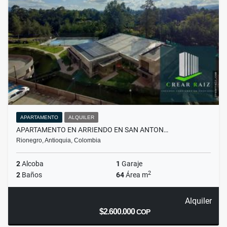
APARTAMENTO
ALQUILER
APARTAMENTO EN ARRIENDO EN SAN ANTON…
Rionegro, Antioquia, Colombia
2
Alcoba
1
Garaje
2
2
Baños
64
Área m
Alquiler
$2.600.000
COP