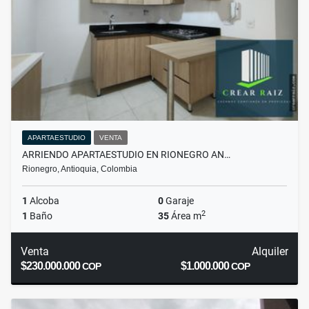
APARTAESTUDIO
VENTA
ARRIENDO APARTAESTUDIO EN RIONEGRO AN…
Rionegro, Antioquia, Colombia
1
Alcoba
0
Garaje
2
1
Baño
35
Área m
Venta
Alquiler
$230.000.000
$1.000.000
COP
COP