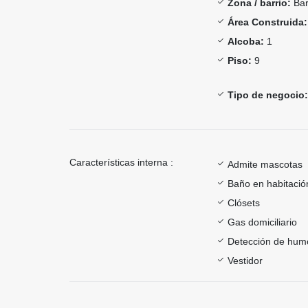
Zona / barrio:
Bar
Área Construida:
Alcoba:
1
Piso:
9
Tipo de negocio:
Características interna :
Admite mascotas
Baño en habitación
Clósets
Gas domiciliario
Detección de hum
Vestidor