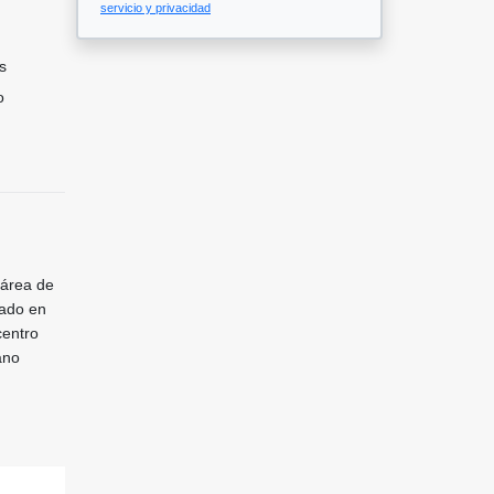
servicio y privacidad
s
o
 área de
cado en
centro
ano