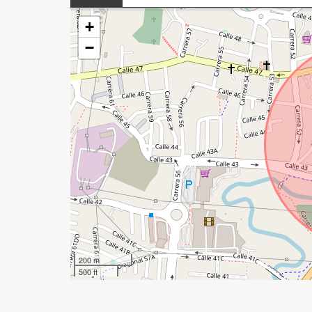
+
−
200 m
500 ft