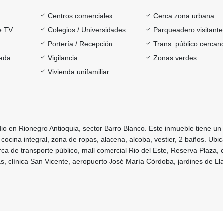
Centros comerciales
Cerca zona urbana
e TV
Colegios / Universidades
Parqueadero visitante
Portería / Recepción
Trans. público cercan
rada
Vigilancia
Zonas verdes
Vivienda unifamiliar
io en Rionegro Antioquia, sector Barro Blanco. Este inmueble tiene un
cocina integral, zona de ropas, alacena, alcoba, vestier, 2 baños. Ubi
erca de transporte público, mall comercial Rio del Este, Reserva Plaza, 
s, clínica San Vicente, aeropuerto José María Córdoba, jardines de Ll