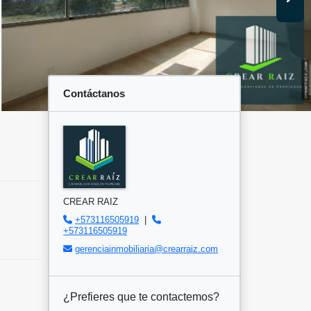
Contáctanos
CREAR RAIZ
+573116505919
|
+573116505919
gerenciainmobiliaria@crearraiz.com
¿Prefieres que te contactemos?