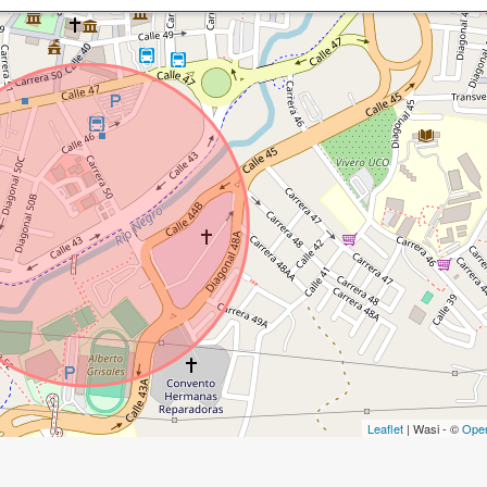
Leaflet
| Wasi - ©
Ope