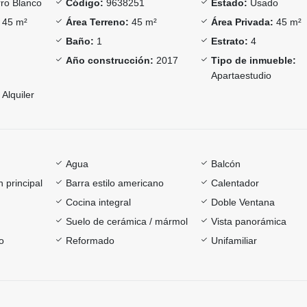
ro Blanco
Código:
9638251
Estado:
Usado
45 m²
Área Terreno:
45 m²
Área Privada:
45 m²
Baño:
1
Estrato:
4
Año construcción:
2017
Tipo de inmueble:
Apartaestudio
Alquiler
Agua
Balcón
 principal
Barra estilo americano
Calentador
Cocina integral
Doble Ventana
Suelo de cerámica / mármol
Vista panorámica
o
Reformado
Unifamiliar