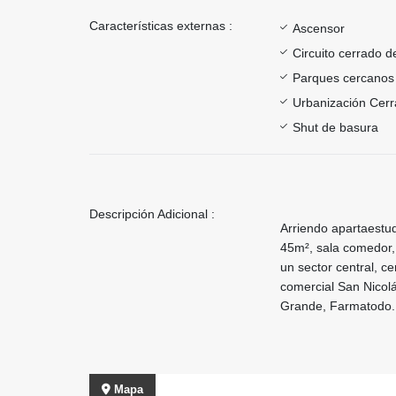
Características externas :
Ascensor
Circuito cerrado d
Parques cercanos
Urbanización Cer
Shut de basura
Descripción Adicional :
Arriendo apartaestud
45m², sala comedor, 
un sector central, c
comercial San Nicolá
Grande, Farmatodo.
Mapa